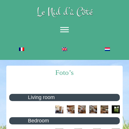
Accueil
The Gîte
Description
Foto’s
Equestrian Gîte
Foto’s
Activities
Living room
Sports
Leisure and Culture
Bedroom
Catering