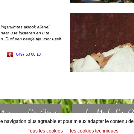
ngsruimtes alsook allerlei
aar u te luisteren en u te
. Durf een beetje tijd voor uzelf
0497 53 00 18
tre navigation plus agréable et pour mieux adapter le contenu d
10 PERS.
2-5 PERS.
Tous les cookies
les cookies techniques