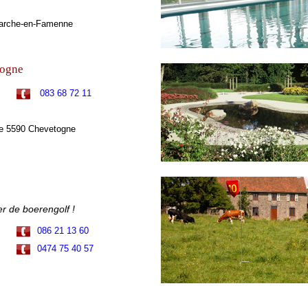
Marche-en-Famenne
togne
083 68 72 11
ne 5590 Chevetogne
r de boerengolf !
086 21 13 60
0474 75 40 57