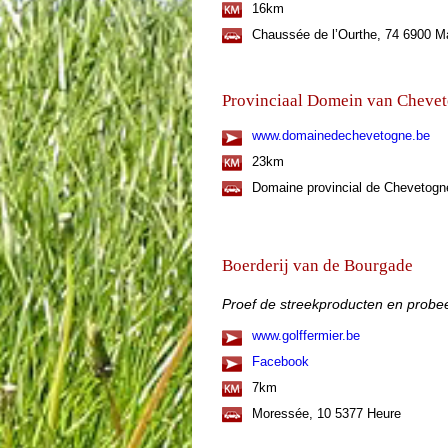
16km
Chaussée de l’Ourthe, 74 6900 
Provinciaal Domein van Cheve
www.domainedechevetogne.be
23km
Domaine provincial de Chevetog
Boerderij van de Bourgade
Proef de streekproducten en probee
www.golffermier.be
Facebook
7km
Moressée, 10 5377 Heure