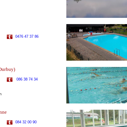
0476 47 37 86
Durbuy)
086 38 74 34
n
nne
084 32 00 90