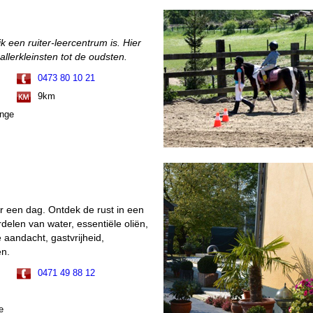
k een ruiter-leercentrum is. Hier
allerkleinsten tot de oudsten.
0473 80 10 21
9km
ange
or een dag. Ontdek de rust in een
elen van water, essentiële oliën,
aandacht, gastvrijheid,
en.
0471 49 88 12
e