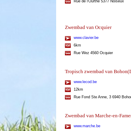
Rue de l'Ourthe 5377 Noiseux
Zwembad van Ocquier
www.clavier.be
6km
Rue Wez 4560 Ocquier
Tropisch zwembad van Bohon(
www.lecod.be
12km
Rue Fond Ste Anne, 3 6940 Boho
Zwembad van Marche-en-Fame
www.marche.be