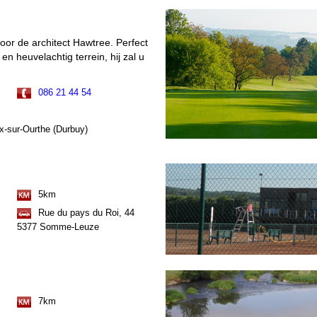
or de architect Hawtree. Perfect
en heuvelachtig terrein, hij zal u
086 21 44 54
-sur-Ourthe (Durbuy)
5km
Rue du pays du Roi, 44
5377 Somme-Leuze
7km