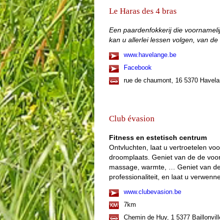
Le Haras des 4 bras
Een paardenfokkerij die voornamelij
kan u allerlei lessen volgen, van de 
www.havelange.be
Facebook
rue de chaumont, 16 5370 Havel
Club évasion
Fitness en estetisch centrum
Ontvluchten, laat u vertroetelen vo
droomplaats. Geniet van de de voord
massage, warmte, … Geniet van de 
professionaliteit, en laat u verwenn
www.clubevasion.be
7km
Chemin de Huy, 1 5377 Baillonvill