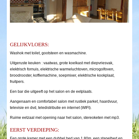
Wandelingen
Evenementen
Enkele video’s
Reserveren
GELIJKVLOERS:
Contact
Washok met toilet, gootsteen en wasmachine.
Uitgeruste keuken : vaatwas, grote koelkast met diepvriesvak,
elektrisch fornuis, elektrische warmeluchtoven, microgolfoven,
broodrooster, koffiemachine, soepmixer, elektrische kookplaat,
fruitpers.
Een bar die uitgeeft op het salon en de eetplaats.
Aangenaam en comfortabel salon met rustiek parket, haardvuur,
televisie en dvd, teledistributie en internet (WIFI).
Ruime eetzaal met opening naar het salon, stereoketen met mp3.
EERST VERDIEPING:
Een grote kamer met een dubbel bed van 1.80m, een stapelbed en