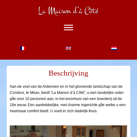
Accueil
Beschrijving
Description
Beschrijving
Foto’s
Aan de voet van de Ardennen en in het glooiende landschap van de
Ruiter-gîte
Condroz, te Méan, biedt “La Maison d’à Côté”, u een landelijke ruiter-
Activiteiten
gîte voor 10 personen aan, in het woonhuis van een boerderij uit de
18e eeuw. Een aantrekkelijke, met charme ingerichte gîte welke u een
Sports
maximaal comfort biedt. U voelt er zich dadelijk thuis.
Vrije tijd en cultuur
Restauranten en streekproducten