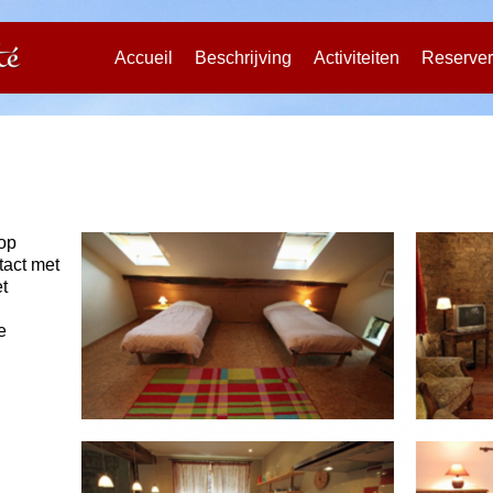
Accueil
Beschrijving
Activiteiten
Reserve
op
act met
et
e